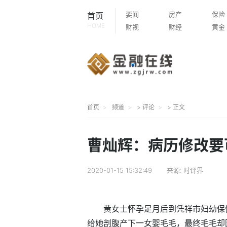
要闻
房产
保险
首页
HOME
财视
财经
黄金
首页
频道
>
评论
> 正文
曹灿辉：病历修改要
2020-01-15 15:32:49
来源:
时评界
黄女士怀孕足月后到凭祥市妇幼保
给她剖腹产下一女婴毛毛，最终毛毛却