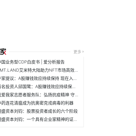
更多
中国业务型CDP白皮书 | 爱分析报告
AMT.LAND艾米特大陆助力NFT市场高效发展 开店模式再创数字藏...
专家提议：A股赚钱效应持续保持 现在入场正当时
著名投资人邱国鹭：A股赚钱效应持续保持 现在入场正当时
我爱我家志愿者服务队：弘扬抗疫精神 守护社区平安
中药连花清瘟成为抗奥密克戎病毒的利器
朗盛资本刘钧：股票投资者成长的六个阶段
朗盛资本刘钧：一个具有企业家精神的证券分析师