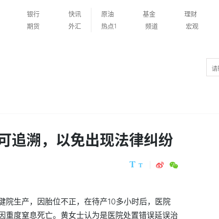
银行
快讯
原油
基金
理财
期货
外汇
热点1
频道
宏观
可追溯，以免出现法律纠纷
健院生产，因胎位不正，在待产10多小时后，医院
因重度窒息死亡。黄女士认为是医院处置错误延误治