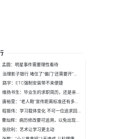
行
孟圆：明星事件需要理性看待
治理影子银行 堵住了“偏门”还需要开“正门”
路宇：ETC强制安装带不来便捷
维扬书生：毕业生的求职简历，还是亲力可靠好
唐裕雯：“老人鞋”宣传距离标准还有多远？
程振伟：学习载体变化 不可一位追求回归阅读
曹灿辉：病历修改要可追溯，以免出现法律纠纷
张欣利：艺术让学习更主动
张鹏：“小儿推拿班”3天速成 儿科健康岂容儿戏