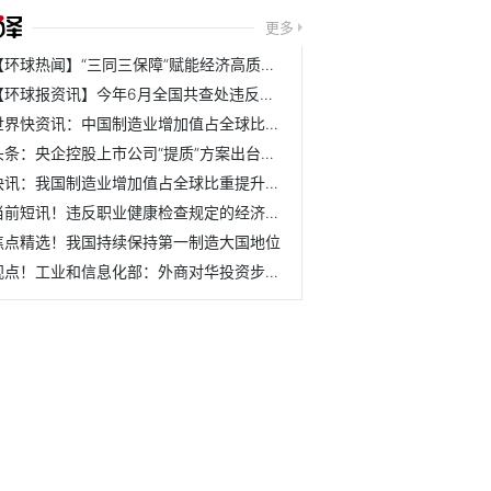
更多
【环球热闻】“三同三保障”赋能经济高质量发展
【环球报资讯】今年6月全国共查处违反中央八项规定精神问题9531起
世界快资讯：中国制造业增加值占全球比重近三成
头条：央企控股上市公司“提质”方案出台两个月：60起并购助...
快讯：我国制造业增加值占全球比重提升至近30%
当前短讯！违反职业健康检查规定的经济性裁员违法
焦点精选！我国持续保持第一制造大国地位
视点！工业和信息化部：外商对华投资步伐并没有放慢