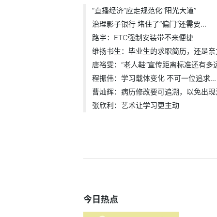
“直播经济”应走规范化“阳光大道”
治理影子银行 堵住了“偏门”还需要...
路宇：ETC强制安装带不来便捷
维扬书生：毕业生的求职简历，还是亲力.
唐裕雯：“老人鞋”宣传距离标准还有多
程振伟：学习载体变化 不可一位追求...
曹灿辉：病历修改要可追溯，以免出现法.
张欣利：艺术让学习更主动
今日热点