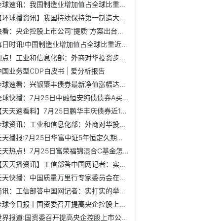
全球速讯：我国制造业增加值占全球比重提升至近30%
【环球播资讯】我国持续保持第一制造大国地位
快看：央企控股上市公司“提质”方案出台两个月：60起并购助...
每日时讯!中国制造业增加值占全球比重近三成
视点！工业和信息化部：外商对华投资步伐并没有放慢
中国业务型CDP白皮书 | 爱分析报告
全球速看：兴银聚丰债券最新净值涨幅达0.02%，该基金2020年利...
全球快播：7月25日中融恒安纯债债券A买的人多吗？基金2021年...
【天天速看料】7月25日鹏华丰庆债券近1月来表现如何？基金202...
全球资讯：工业和信息化部：外商对华投资步伐并没有放慢
天天播报:7月25日华富中证5年恒定久期国开债指数C最新净值是...
天天热点！7月25日富荣福锦混合C基金怎么样？该基金分红负债...
【天天播资讯】工信部答中国网记者：实打实的举措支持服务型...
天天快播：中国质量万里行专家委员会在京成立
简讯：工信部答中国网记者：实打实的举措支持服务型制造创新发展
全球今日报丨国资委召开提高央企控股上市公司质量工作推进会...
世界报道:国资委召开提高央企控股上市公司质量工作推进会 要...