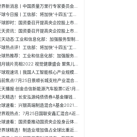
世界新消息丨中国质量万里行专家委员会在京成立
环球今日报丨工信部：将加快“十四五”工信领域重大工程和行...
环球即时：国资委召开提高央企控股上市公司质量工作推进会
天天资讯：国资委召开提高央企控股上市公司质量工作推进会
天天动态:工业和信息化部：加强服务型制造研究院建设 培育发...
环球热点评！工信部：将加快“十四五”工信领域重大工程和行...
全球热推荐：工业和信息化部：加强服务型制造研究院建设 培...
明月镜片亮相2022 视觉健康盛会 聚焦儿童青少年近视防控
环球观速讯丨我国人工智能核心产业规模超4000亿元，企业数量...
当前焦点!7月25日景顺长城支柱产业混合基金成立以来涨了多少...
天天播报:创金合信新能源汽车股票C近1月来在同类基金中排524...
天天精选！长安泓源纯债债券A基金赚钱吗？2022年第二季度基金...
全球速看：兴银高端制造混合A基金2021年第三季度表现如何？近...
世界观热点：7月25日国联安鑫汇混合A近3月来表现优秀，基金20...
全球速看：国资委推动国资央企投身云体系建设
世界球精选！制造业增加值占全球比重近30% 我国制造业综合实...