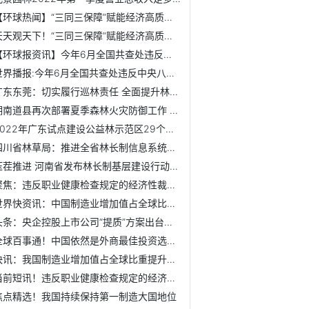
【环球热闻】“三同三保障”赋能经济高质量发展
天天观天下！“三同三保障”赋能经济高质量发展
【环球报资讯】今年6月全国共查处违反中央八项规定精神问题9531起
世界播报:今年6月全国共查处违反中央八项规定精神问题9531起
广东东莞：切实履行巡林责任 全面提升林长巡林履职成效
湖南道县再次部署夏季森林火灾防御工作 确保森林生态资源安全
2022年广东试点建设公益林示范区29个累计投入7700万元
四川省林草局：推进全省林长制信息系统建设 研究总体方案
压茬推进 河南省发布林长制基层建设行动方案
聚焦：违反职业健康检查规定的经济性裁员违法
世界快资讯：中国制造业增加值占全球比重近三成
头条：央企控股上市公司“提质”方案出台两个月：60起并购助...
全球百事通！中国依然是外商最佳投资选择地
快讯：我国制造业增加值占全球比重提升至近30%
当前短讯！违反职业健康检查规定的经济性裁员违法
焦点精选！我国持续保持第一制造大国地位