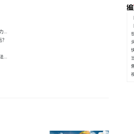
..
远？
..